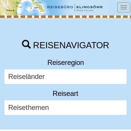
To
na
REISENAVIGATOR
Reiseregion
Reiseart