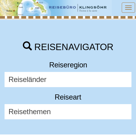
To
na
REISENAVIGATOR
Reiseregion
Reiseart