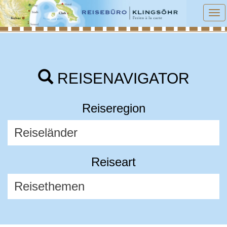
To
na
REISENAVIGATOR
Reiseregion
Reiseart