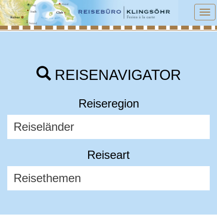
To
na
REISENAVIGATOR
Reiseregion
Reiseart