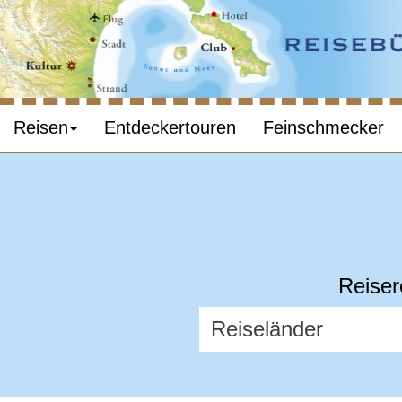
Reisen
Entdeckertouren
Feinschmecker
Reiser