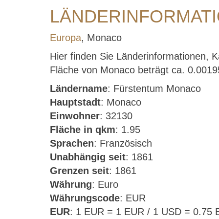
LÄNDERINFORMAT
Europa
, Monaco
Hier finden Sie Länderinformationen,
Fläche von Monaco beträgt ca. 0.00195 
Ländername
: Fürstentum Monaco
Hauptstadt
: Monaco
Einwohner
: 32130
Fläche in qkm
: 1.95
Sprachen
: Französisch
Unabhängig seit
: 1861
Grenzen seit
: 1861
Währung
: Euro
Währungscode
: EUR
EUR
: 1 EUR = 1 EUR / 1 USD = 0.75