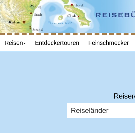
Reisen
Entdeckertouren
Feinschmecker
Reiser