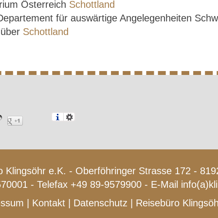
rium Österreich
Schottland
 Departement für auswärtige Angelegenheiten Sch
e über
Schottland
 Klingsöhr e.K. - Oberföhringer Strasse 172 - 8
570001 - Telefax +49 89-9579900 - E-Mail
info(a)k
essum
|
Kontakt
|
Datenschutz
|
Reisebüro Klingsöh