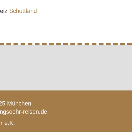
weiz
Schottland
1925 München
lingsoehr-reisen.de
r e.K.