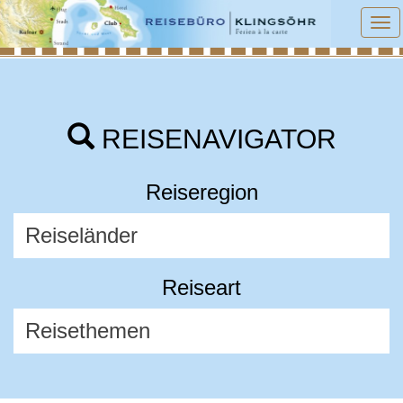
To
na
REISENAVIGATOR
Reiseregion
Reiseart