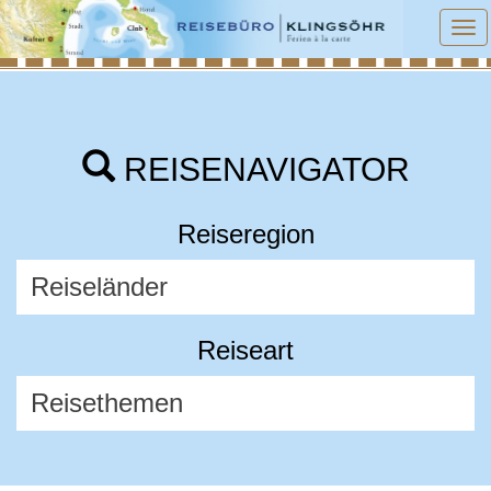
To
na
REISENAVIGATOR
Reiseregion
Reiseart