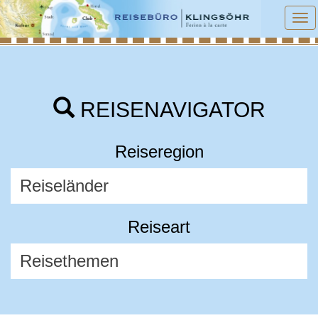
To
na
REISENAVIGATOR
Reiseregion
Reiseart