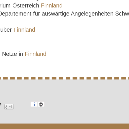
rium Österreich
Finnland
 Departement für auswärtige Angelegenheiten Sch
e über
Finnland
k Netze in
Finnland