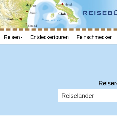
Reisen
Entdeckertouren
Feinschmecker
Reiser