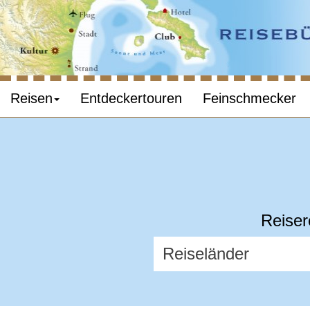
Reisen
Entdeckertouren
Feinschmecker
Reiser