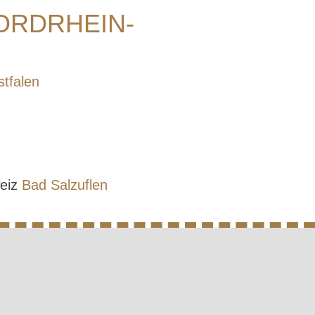
ORDRHEIN-
tfalen
weiz
Bad Salzuflen