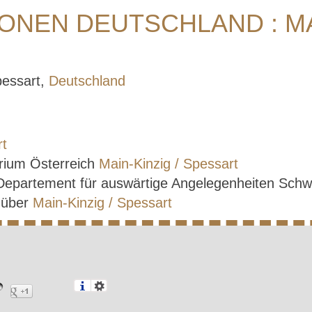
NEN DEUTSCHLAND : MAI
pessart,
Deutschland
rt
rium Österreich
Main-Kinzig / Spessart
 Departement für auswärtige Angelegenheiten Sch
e über
Main-Kinzig / Spessart