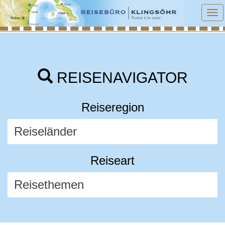
To
na
REISENAVIGATOR
Reiseregion
Reiseart