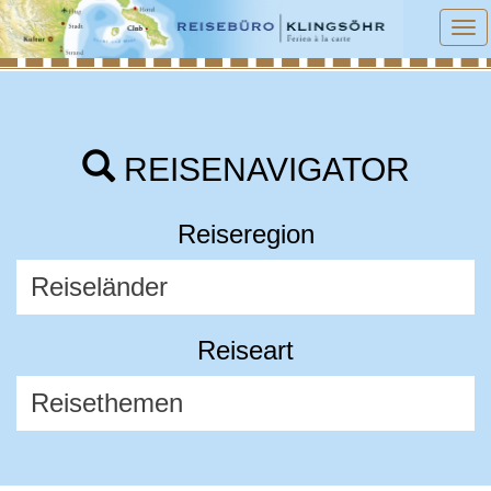
To
na
REISENAVIGATOR
Reiseregion
Reiseart