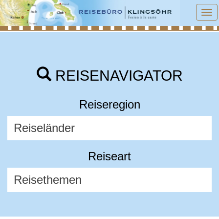
To
na
REISENAVIGATOR
Reiseregion
Reiseart