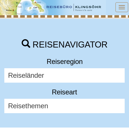
To
na
REISENAVIGATOR
Reiseregion
Reiseart