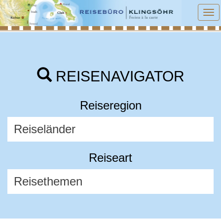
To
na
REISENAVIGATOR
Reiseregion
Reiseart