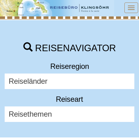
To
na
REISENAVIGATOR
Reiseregion
Reiseart