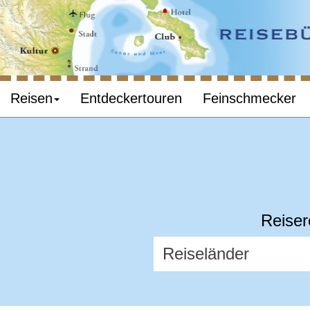
Reisen
Entdeckertouren
Feinschmecker
Reiser