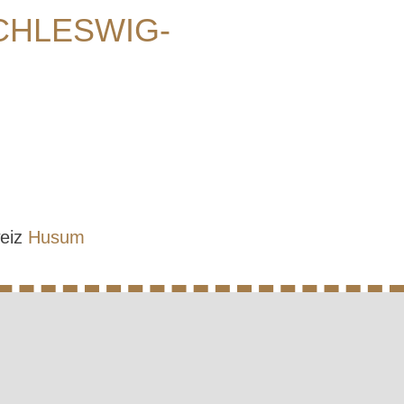
CHLESWIG-
weiz
Husum