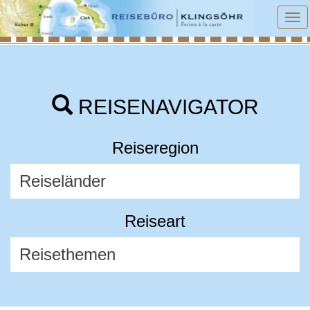
To
na
REISENAVIGATOR
Reiseregion
Reiseart