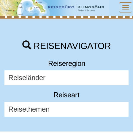
To
na
REISENAVIGATOR
Reiseregion
Reiseart