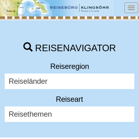
To
na
REISENAVIGATOR
Reiseregion
Reiseart