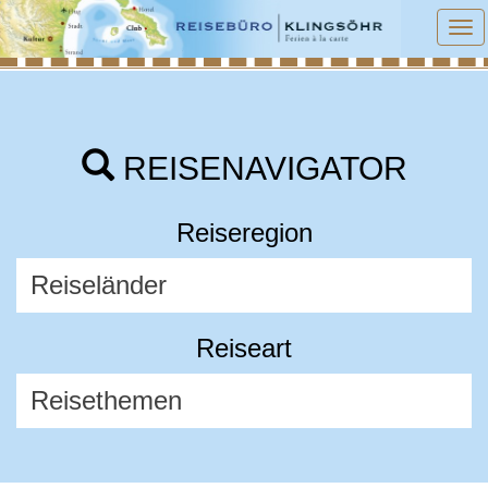
To
na
REISENAVIGATOR
Reiseregion
Reiseart