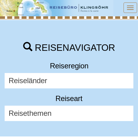
To
na
REISENAVIGATOR
Reiseregion
Reiseart