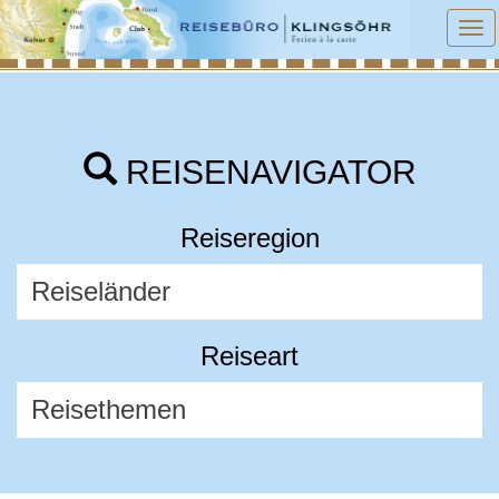
To
na
REISENAVIGATOR
Reiseregion
Reiseart