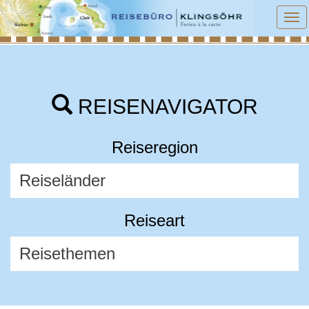
To
na
REISENAVIGATOR
Reiseregion
Reiseart