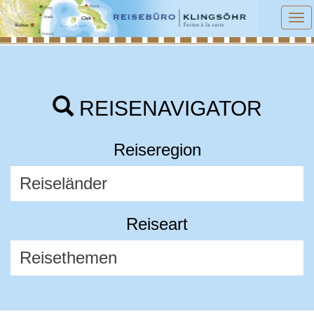
To
na
REISENAVIGATOR
Reiseregion
Reiseart