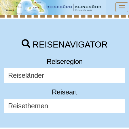
To
na
REISENAVIGATOR
Reiseregion
Reiseart