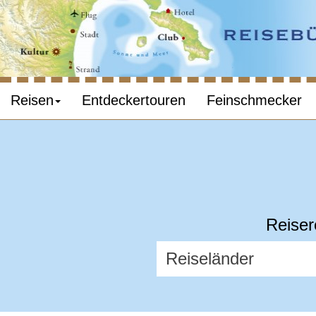
Reisen
Entdeckertouren
Feinschmecker
Reiser