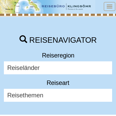
To
na
REISENAVIGATOR
Reiseregion
Reiseart