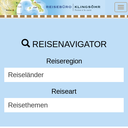
To
na
REISENAVIGATOR
Reiseregion
Reiseart