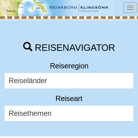
To
na
REISENAVIGATOR
Reiseregion
Reiseart