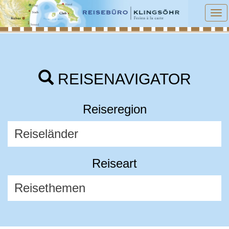
To
na
REISENAVIGATOR
Reiseregion
Reiseart