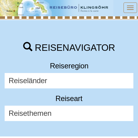
To
na
REISENAVIGATOR
Reiseregion
Reiseart