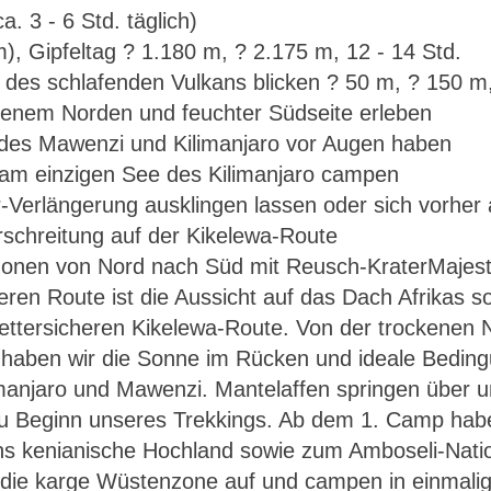
. 3 - 6 Std. täglich)
), Gipfeltag ? 1.180 m, ? 2.175 m, 12 - 14 Std.
 des schlafenden Vulkans blicken ? 50 m, ? 150 m,
ockenem Norden und feuchter Südseite erleben
 des Mawenzi und Kilimanjaro vor Augen haben
am einzigen See des Kilimanjaro campen
r-Verlängerung ausklingen lassen oder sich vorher
szonen von Nord nach Süd mit Reusch-KraterMajest
Kilimanjaro – Überschreitung auf der Kikelewa-
eren Route ist die Aussicht auf das Dach Afrikas s
wettersicheren Kikelewa-Route. Von der trockenen N
 haben wir die Sonne im Rücken und ideale Beding
imanjaro und Mawenzi. Mantelaffen springen über un
zu Beginn unseres Trekkings. Ab dem 1. Camp habe
s ins kenianische Hochland sowie zum Amboseli-Nat
in die karge Wüstenzone auf und campen in einmal