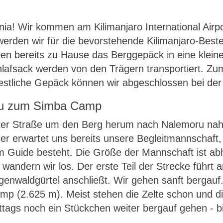
nia! Wir kommen am Kilimanjaro International Airp
erden wir für die bevorstehende Kilimanjaro-Beste
n bereits zu Hause das Berggepäck in eine klein
hlafsack werden von den Trägern transportiert. Zu
restliche Gepäck können wir abgeschlossen bei der
ru zum Simba Camp
uter Straße um den Berg herum nach Nalemoru na
r erwartet uns bereits unsere Begleitmannschaft
m Guide besteht. Die Größe der Mannschaft ist a
andern wir los. Der erste Teil der Strecke führt an
genwaldgürtel anschließt. Wir gehen sanft bergau
p (2.625 m). Meist stehen die Zelte schon und d
tags noch ein Stückchen weiter bergauf gehen - b