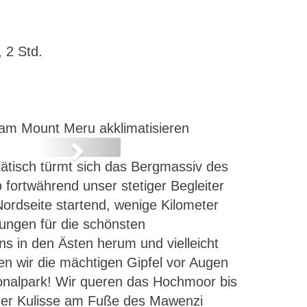
 2 Std.
 am Mount Meru akklimatisieren
Next
ätisch türmt sich das Bergmassiv des
Route
o fortwährend unser stetiger Begleiter
ordseite startend, wenige Kilometer
ungen für die schönsten
s in den Ästen herum und vielleicht
n wir die mächtigen Gipfel vor Augen
ionalpark! Wir queren das Hochmoor bis
iger Kulisse am Fuße des Mawenzi