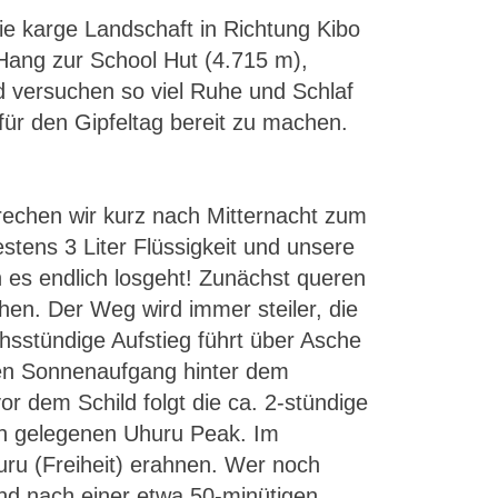
ie karge Landschaft in Richtung Kibo
 Hang zur School Hut (4.715 m),
d versuchen so viel Ruhe und Schlaf
für den Gipfeltag bereit zu machen.
rechen wir kurz nach Mitternacht zum
tens 3 Liter Flüssigkeit und unsere
 es endlich losgeht! Zunächst queren
hen. Der Weg wird immer steiler, die
hsstündige Aufstieg führt über Asche
den Sonnenaufgang hinter dem
r dem Schild folgt die ca. 2-stündige
ch gelegenen Uhuru Peak. Im
ru (Freiheit) erahnen. Wer noch
und nach einer etwa 50-minütigen