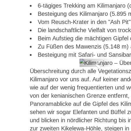
6-tägiges Trekking am Kilimanjaro (ca
Besteigung des Kilimanjaro (5.895 m
Vom Reusch-Krater in den "Ash Pit"
Die landschaftliche Vielfalt von tr
Beim Aufstieg die mächtigen Gipfel
Zu Füßen des Mawenzis (5.148 m) 
Besteigung mit Safari- und Sansiba
Previous
Überschreitung durch alle Vegetation
 Kikelewa-Route
Kilimanjaro vor uns auf. Auf keiner and
wie auf der wenig frequentierten und 
von der kenianischen Grenze entfernt,
Panoramablicke auf die Gipfel des Kil
sehen wir sogar Elefanten und Büffel 
und blicken in nördlicher Richtung bi
zur zweiten Kikelewa-Höhle, steigen 