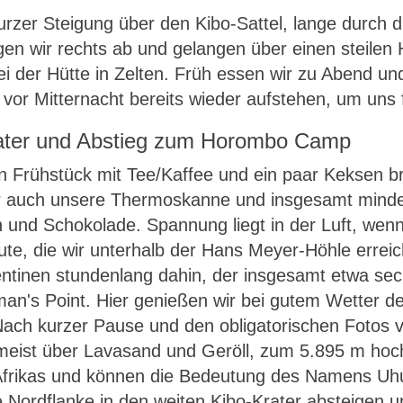
urzer Steigung über den Kibo-Sattel, lange durch d
gen wir rechts ab und gelangen über einen steilen
i der Hütte in Zelten. Früh essen wir zu Abend un
vor Mitternacht bereits wieder aufstehen, um uns 
rater und Abstieg zum Horombo Camp
n Frühstück mit Tee/Kaffee und ein paar Keksen b
ir auch unsere Thermoskanne und insgesamt mindes
 und Schokolade. Spannung liegt in der Luft, wenn
ute, die wir unterhalb der Hans Meyer-Höhle erreic
entinen stundenlang dahin, der insgesamt etwa sec
man's Point. Hier genießen wir bei gutem Wetter 
ach kurzer Pause und den obligatorischen Fotos vo
meist über Lavasand und Geröll, zum 5.895 m ho
Afrikas und können die Bedeutung des Namens Uhu
e Nordflanke in den weiten Kibo-Krater absteigen 