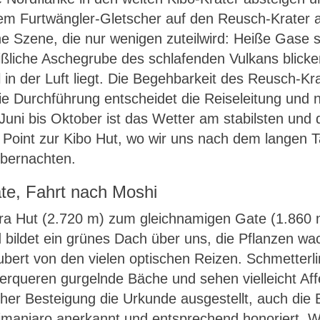
m Furtwängler-Gletscher auf den Reusch-Krater au
ine Szene, die nur wenigen zuteilwird: Heiße Gase
ißliche Aschegrube des schlafenden Vulkans blicken
in der Luft liegt. Die Begehbarkeit des Reusch-Kr
die Durchführung entscheidet die Reiseleitung und
Juni bis Oktober ist das Wetter am stabilsten und
s Point zur Kibo Hut, wo wir uns nach dem langen 
übernachten.
te, Fahrt nach Moshi
ara Hut (2.720 m) zum gleichnamigen Gate (1.860 
 bildet ein grünes Dach über uns, die Pflanzen w
ubert von den vielen optischen Reizen. Schmetterli
rqueren gurgelnde Bäche und sehen vielleicht Aff
cher Besteigung die Urkunde ausgestellt, auch die
ilimanjaro anerkannt und entsprechend honoriert. 