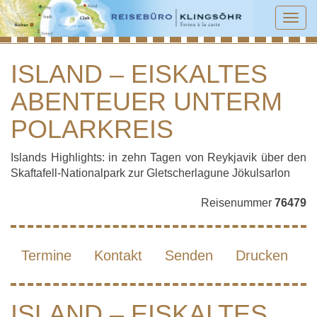
Tog
navi
ISLAND – EISKALTES
ABENTEUER UNTERM
ISLAND – EISKALTES ABENTEUER
UNTERM POLARKREIS
POLARKREIS
Islands Highlights: in zehn Tagen von Reykjavik über den
Skaftafell-Nationalpark zur Gletscherlagune Jökulsarlon
Reisenummer
76479
Termine
Kontakt
Senden
Drucken
ISLAND – EISKALTES