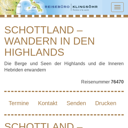
Tog
navi
SCHOTTLAND –
WANDERN IN DEN
SCHOTTLAND – WANDERN IN DEN
HIGHLANDS
HIGHLANDS
Die Berge und Seen der Highlands und die Inneren
Hebriden erwandern
Reisenummer
76470
Termine
Kontakt
Senden
Drucken
SCHOTTLAND –