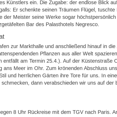
 Künstlers ein. Die Zugabe: der endlose Blick aufs
alls: Er schenkte seinen Träumen Flügel, tuschte
er Meister seine Werke sogar höchstpersönlich au
zgetäfelten Bar des Palasthotels Negresco.
at
n zur Markthalle und anschließend hinauf in die Alt
hattenspendenden Pflanzen aus aller Welt spaziere
ntfällt am Termin 25.4.). Auf der Küstenstraße 
g ans Meer im Ohr. Zum krönenden Abschluss unsere
il und herrlichen Gärten ihre Tore für uns. In ei
r schmecken, dann verabschieden wir uns auf der
Gegen 8 Uhr Rückreise mit dem TGV nach Paris. A