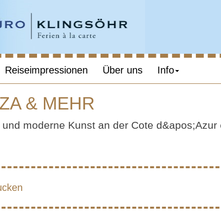
Reiseimpressionen
Über uns
Info
ZZA & MEHR
E D`AZUR – NIZ
n und moderne Kunst an der Cote d&apos;Azur 
MEHR
ucken