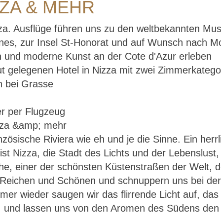
ZZA & MEHR
zza. Ausflüge führen uns zu den weltbekannten M
nnes, zur Insel St-Honorat und auf Wunsch nach M
n und moderne Kunst an der Cote d'Azur erleben
t gelegenen Hotel in Nizza mit zwei Zimmerkatego
n bei Grasse
er per Flugzeug
zösische Riviera wie eh und je die Sinne. Ein herrl
Cote d`Azur – Nizza & mehr
 ist Nizza, die Stadt des Lichts und der Lebenslu
che, einer der schönsten Küstenstraßen der Welt, 
er Reichen und Schönen und schnuppern uns bei de
er wieder saugen wir das flirrende Licht auf, das
e, und lassen uns von den Aromen des Südens den