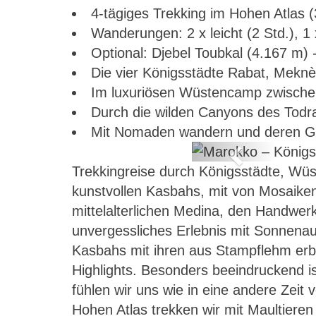
4-tägiges Trekking im Hohen Atlas (3
Wanderungen: 2 x leicht (2 Std.), 1
Optional: Djebel Toubkal (4.167 m) 
Die vier Königsstädte Rabat, Mekn
Im luxuriösen Wüstencamp zwisch
Durch die wilden Canyons des Todr
Mit Nomaden wandern und deren Ga
Previous
Trekkingreise durch Königsstädte, Wü
öchster Berg
kunstvollen Kasbahs, mit von Mosaiken
mittelalterlichen Medina, den Handwe
unvergessliches Erlebnis mit Sonnena
Kasbahs mit ihren aus Stampflehm erba
Highlights. Besonders beeindruckend 
fühlen wir uns wie in eine andere Zeit 
Hohen Atlas trekken wir mit Maultiere