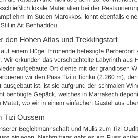
schließlich lokale Materialien bei der Restaurierun
mpflehm im Süden Marokkos, lohnt ebenfalls einen
til in Ait Benhaddou.
er den Hohen Atlas und Trekkingstart
auf einem Hügel thronende befestigte Berberdorf 
r. Wir erkunden das verschachtelte Labyrinth aus
wieder aufgebaute Ort diente mit der grandiosen W
rqueren wir den Pass Tizi n'Tichka (2.260 m), de
 ausgebaut ist, ist sie aufgrund der schmalen Wi
ht benötigte Gepäck, welches in Marrakech deponie
Matat, wo wir in einem einfachen Gästehaus übe
h Tizi Oussem
serer Begleitmannschaft und Mulis zum Tizi Oudit
ause einlegen. Nachmittags geht es am Fluss entl