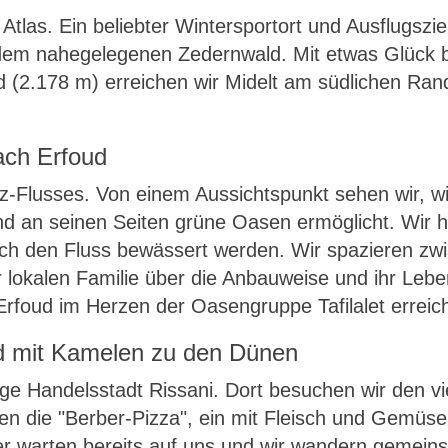
 Atlas. Ein beliebter Wintersportort und Ausflugszie
in dem nahegelegenen Zedernwald. Mit etwas Glüc
 (2.178 m) erreichen wir Midelt am südlichen Rand
ach Erfoud
z-Flusses. Von einem Aussichtspunkt sehen wir, wi
nd an seinen Seiten grüne Oasen ermöglicht. Wir 
urch den Fluss bewässert werden. Wir spazieren z
lokalen Familie über die Anbauweise und ihr Lebe
rfoud im Herzen der Oasengruppe Tafilalet erreic
d mit Kamelen zu den Dünen
ige Handelsstadt Rissani. Dort besuchen wir den vi
n die "Berber-Pizza", ein mit Fleisch und Gemüse 
er warten bereits auf uns und wir wandern gemei