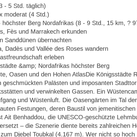
BERG
 - 5 Std. täglich)
 x moderat (4 Std.)
- höchster Berg Nordafrikas (8 - 9 Std., 15 km, ?
ès, Fès und Marrakech erkunden
en Sanddünen übernachten
a, Dadès und Vallée des Roses wandern
stfreundschaft erleben
ste, Oasen und den Hohen AtlasDie Königsstädte 
Marokko – Königsstädte & Nordafrikas höchster Be
 geschmückten Palästen und imposanten Stadttoren
rksstätten und verwinkelten Gassen. Ein Wüstenca
ufgang und Wüstenluft. Die Oasengärten im Tal de
uten Festungen, deren Baustil von jemenitischen 
ist Ait Benhaddou, die UNESCO-geschützte Lehmbu
versetzt – die Szenerie diente bereits zahlreichen 
n zum Djebel Toubkal (4.167 m). Wer nicht so hoch