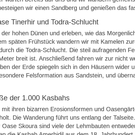
teigen wir einen Sandberg und genießen das fasz
se Tinerhir und Todra-Schlucht
 der hohen Dünen und erleben, wie das Morgenlic
inem späten Frühstück wandern wir mit Kamelen zu
 durch die Todra-Schlucht. Die steil aufragenden F
Meter breit ist. Anschließend fahren wir zur nicht
rben der Erde spiegeln sich in den Häusern wider u
 besondere Felsformation aus Sandstein, und über
aße der 1.000 Kasbahs
mit ihren bizarren Erosionsformen und Oasengärte
t. Die Wanderung führt uns entlang der Talseite.
er Oase Skoura sind viele der Lehmbauten entwede
igen die Kasbah Amerhidil aus dem 18. Jahrhundert