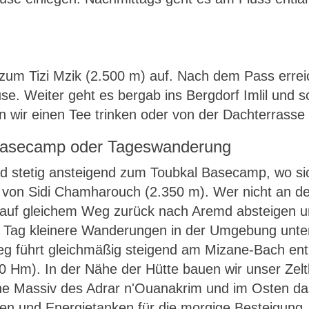
zum Tizi Mzik (2.500 m) auf. Nach dem Pass erreic
. Weiter geht es bergab ins Bergdorf Imlil und s
n wir einen Tee trinken oder von der Dachterrasse 
 Basecamp oder Tageswanderung
d stetig ansteigend zum Toubkal Basecamp, wo sich
n von Sidi Chamharouch (2.350 m). Wer nicht an de
 auf gleichem Weg zurück nach Aremd absteigen u
 Tag kleinere Wanderungen in der Umgebung unt
g führt gleichmäßig steigend am Mizane-Bach entla
00 Hm). In der Nähe der Hütte bauen wir unser Zelt
e Massiv des Adrar n'Ouanakrim und im Osten das 
en und Energietanken für die morgige Besteigung.