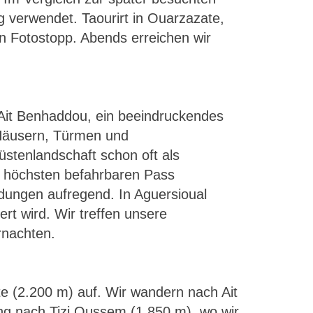
g verwendet. Taourirt in Ouarzazate,
 Fotostopp. Abends erreichen wir
Ait Benhaddou, ein beeindruckendes
 Häusern, Türmen und
üstenlandschaft schon oft als
n höchsten befahrbaren Pass
ndungen aufregend. In Aguersioual
rt wird. Wir treffen unsere
rnachten.
e (2.200 m) auf. Wir wandern nach Ait
ang nach Tizi Oussem (1.850 m), wo wir