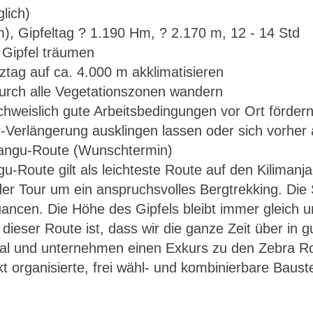
glich)
m), Gipfeltag ? 1.190 Hm, ? 2.170 m, 12 - 14 Std
 Gipfel träumen
tag auf ca. 4.000 m akklimatisieren
 durch alle Vegetationszonen wandern
chweislich gute Arbeitsbedingungen vor Ort förder
r-Verlängerung ausklingen lassen oder sich vorher
-Route gilt als leichteste Route auf den Kilimanja
Kilimanjaro – Marangu-Route (Wunschtermin)
der Tour um ein anspruchsvolles Bergtrekking. Die
ancen. Die Höhe des Gipfels bleibt immer gleich u
 dieser Route ist, dass wir die ganze Zeit über in
mal und unternehmen einen Exkurs zu den Zebra 
fekt organisierte, frei wähl- und kombinierbare Ba