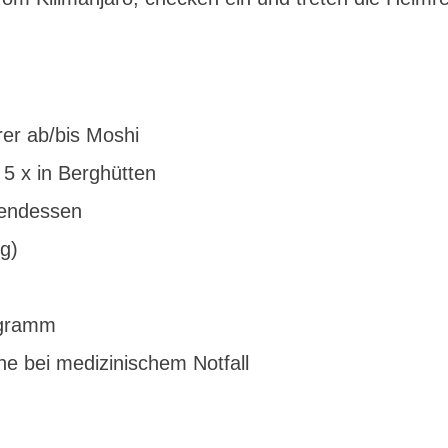
er ab/bis Moshi
 5 x in Berghütten
bendessen
g)
rogramm
he bei medizinischem Notfall