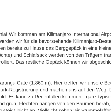
nia! Wir kommen am Kilimanjaro International Airp
erden wir für die bevorstehende Kilimanjaro-Beste
n bereits zu Hause das Berggepäck in eine klein
öchte) und Schlafsack werden von den Trägern tran
olliert. Das restliche Gepäck können wir abgeschl
angu Gate (1.860 m). Hier treffen wir unsere Beg
alpark-Registrierung und machen uns auf den Weg. D
d. Es kann zu Regenfällen kommen - ganz typisch
und grün, Flechten hängen von den Bäumen herab, d
steigt leicht an. Vielleicht sehen wir Stummelaff