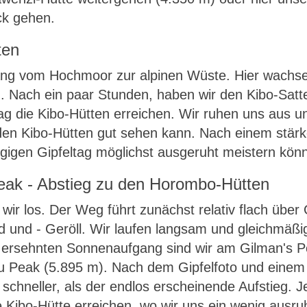
ck gehen.
ten
ang vom Hochmoor zur alpinen Wüste. Hier wachse
. Nach ein paar Stunden, haben wir den Kibo-Sattel
ag die Kibo-Hütten erreichen. Wir ruhen uns aus u
den Kibo-Hütten gut sehen kann. Nach einem stärk
gigen Gipfeltag möglichst ausgeruht meistern kön
Peak - Abstieg zu den Horombo-Hütten
ir los. Der Weg führt zunächst relativ flach über 
d und - Geröll. Wir laufen langsam und gleichmäß
m ersehnten Sonnenaufgang sind wir am Gilman's Po
u Peak (5.895 m). Nach dem Gipfelfoto und einem 
 schneller, als der endlos erscheinende Aufstieg.
die Kibo-Hütte erreichen, wo wir uns ein wenig au