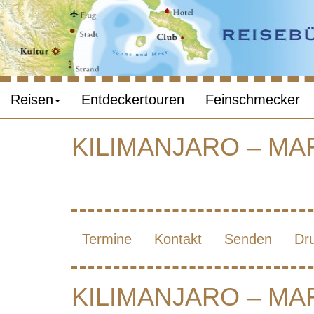
Reisen
Entdeckertouren
Feinschmecker
KILIMANJARO – M
KILI
ROUT
Termine
Kontakt
Senden
Dr
KILIMANJARO – M