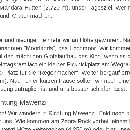
ie Mandara-Hütten (2.720 m), unser Tagesziel. We
undi Crater machen.
er und niedriger, je mehr wir an Höhe gewinnen. Na
annten "Moorlands", das Hochmoor. Wir kommen 
 den mächtigen Gipfelaufbau des Kibo, wenn es da
 Mittagsrast lädt ein kleiner Picknickplatz am Wegr
r Platz für die "Regenmacher". Weiter bergauf erre
m). Nach einer kurzen Pause sollten wir noch ein
ng zuträglich ist und uns besser schlafen lässt.
ichtung Mawenzi
tion! Wir wandern in Richtung Mawenzi. Bald nach 
er uns. Wie kommen am Zebra Rock vorbei, einem 
Mawenzi-Hütte weitergehen (4.350 m) oder hier un