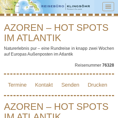
Tog
navi
AZOREN – HOT SPOTS
IM ATLANTIK
AZOREN – HOT SPOTS IM ATLANTIK
Naturerlebnis pur – eine Rundreise in knapp zwei Wochen
auf Europas Außenposten im Atlantik
Reisenummer
76328
Termine
Kontakt
Senden
Drucken
AZOREN – HOT SPOTS
IM ATLANTIK