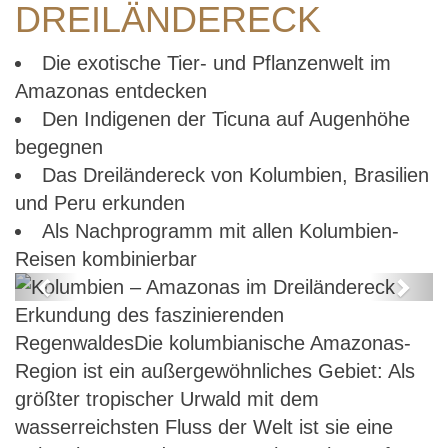
DREILÄNDERECK
Die exotische Tier- und Pflanzenwelt im
Amazonas entdecken
Den Indigenen der Ticuna auf Augenhöhe
begegnen
Das Dreiländereck von Kolumbien, Brasilien
und Peru erkunden
Als Nachprogramm mit allen Kolumbien-
Reisen kombinierbar
Previous
Next
Erkundung des faszinierenden
 Amazonas im
Kolumbien – Am
RegenwaldesDie kolumbianische Amazonas-
dereck
Dreiländer
Region ist ein außergewöhnliches Gebiet: Als
größter tropischer Urwald mit dem
wasserreichsten Fluss der Welt ist sie eine