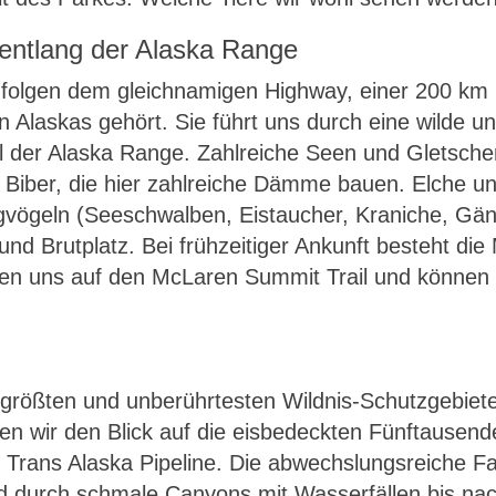
 entlang der Alaska Range
folgen dem gleichnamigen Highway, einer 200 km l
en Alaskas gehört. Sie führt uns durch eine wilde u
l der Alaska Range. Zahlreiche Seen und Gletsche
 Biber, die hier zahlreiche Dämme bauen. Elche un
gvögeln (Seeschwalben, Eistaucher, Kraniche, Gän
 Brutplatz. Bei frühzeitiger Ankunft besteht die 
ben uns auf den McLaren Summit Trail und können e
 größten und unberührtesten Wildnis-Schutzgebiete
en wir den Blick auf die eisbedeckten Fünftausen
r Trans Alaska Pipeline. Die abwechslungsreiche Fa
d durch schmale Canyons mit Wasserfällen bis na