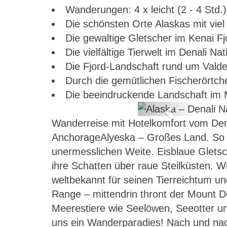
Wanderungen: 4 x leicht (2 - 4 Std.)
Die schönsten Orte Alaskas mit viel
Die gewaltige Gletscher im Kenai F
Die vielfältige Tierwelt im Denali N
Die Fjord-Landschaft rund um Valde
Durch die gemütlichen Fischerörtc
Die beeindruckende Landschaft im 
Previous
Wanderreise mit Hotelkomfort vom Dena
i-Halbinsel
AnchorageAlyeska – Großes Land. So n
unermesslichen Weite. Eisblaue Glets
ihre Schatten über raue Steilküsten. W
weltbekannt für seinen Tierreichtum un
Range – mittendrin thront der Mount D
Meerestiere wie Seelöwen, Seeotter u
uns ein Wanderparadies! Nach und nach