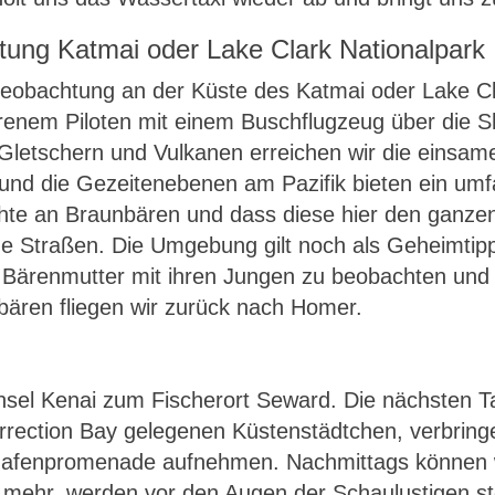
tung Katmai oder Lake Clark Nationalpark
beobachtung an der Küste des Katmai oder Lake Cla
nem Piloten mit einem Buschflugzeug über die She
n Gletschern und Vulkanen erreichen wir die einsame
 und die Gezeitenebenen am Pazifik bieten ein um
ichte an Braunbären und dass diese hier den gan
e Straßen. Die Umgebung gilt noch als Geheimtipp
 Bärenmutter mit ihren Jungen zu beobachten und 
bären fliegen wir zurück nach Homer.
nsel Kenai zum Fischerort Seward. Die nächsten T
rrection Bay gelegenen Küstenstädtchen, verbring
Hafenpromenade aufnehmen. Nachmittags können wi
 mehr, werden vor den Augen der Schaulustigen sto