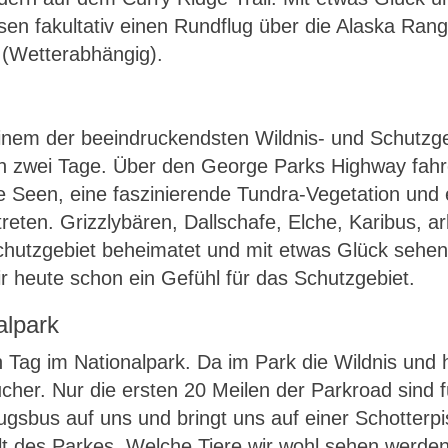
sen fakultativ einen Rundflug über die Alaska Ra
 (Wetterabhängig).
einem der beeindruckendsten Wildnis- und Schutzg
ten zwei Tage. Über den George Parks Highway fahr
che Seen, eine faszinierende Tundra-Vegetation un
rtreten. Grizzlybären, Dallschafe, Elche, Karibus, 
Schutzgebiet beheimatet und mit etwas Glück sehen
heute schon ein Gefühl für das Schutzgebiet.
alpark
 Tag im Nationalpark. Da im Park die Wildnis und 
ucher. Nur die ersten 20 Meilen der Parkroad sind
lugsbus auf uns und bringt uns auf einer Schotterp
lt des Parkes. Welche Tiere wir wohl sehen werde