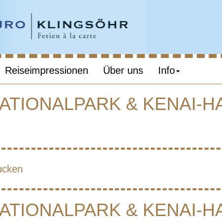
Reiseimpressionen
Über uns
Info
NATIONALPARK & KENAI-H
ALASKA – DENAL
ONALPARK & K
ucken
HALBINSEL
NATIONALPARK & KENAI-H