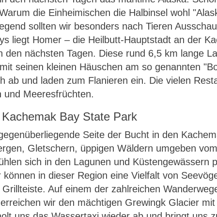
. Warum die Einheimischen die Halbinsel wohl "Ala
Gegend sollten wir besonders nach Tieren Ausschau
s liegt Homer – die Heilbutt-Hauptstadt an der K
in den nächsten Tagen. Diese rund 6,5 km lange L
it seinen kleinen Häuschen am so genannten "Boar
 ab und laden zum Flanieren ein. Die vielen Restau
ch und Meeresfrüchten.
 Kachemak Bay State Park
 gegenüberliegende Seite der Bucht in den Kachema
 Bergen, Gletschern, üppigen Wäldern umgeben vom
ühlen sich in den Lagunen und Küstengewässern p
 können in dieser Region eine Vielfalt von Seevög
rillteiste. Auf einem der zahlreichen Wanderwege 
erreichen wir den mächtigen Grewingk Glacier mit
olt uns das Wassertaxi wieder ab und bringt uns 