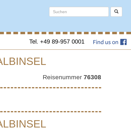
Tel. +49 89-957 0001
ALBINSEL
I
Reisenummer
76308
ENAI-
ALBINSEL