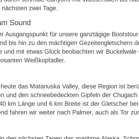
ie nächsten zwei Tage.
liam Sound
er Ausgangspunkt für unsere ganztägige Bootstou
nd bis hin zu den mächtigen Gezeitengletschern de
e und mit etwas Glück beobachten wir Buckelwale u
posanten Weißkopfadler.
eute das Matanuska Valley, diese Region ist berüh
sen und den schneebedeckten Gipfeln der Chugach 
40 km Länge und 6 km Breite ist der Gletscher b
end fahren wir weiter nach Palmer, auch als Tor z
in den nächsten Tagen das maritime Alaska. Schon