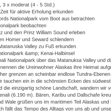
, 3 x moderat (4 - 5 Std.)
 Zeit für aktive Erholung erkunden
jords Nationalpark vom Boot aus betrachten
ationalpark beobachten
z und den Prinz William Sound erleben
hen Homer und Seward schlendern
Matanuska Valley zu Fuß erkunden
li Nationalpark über das Matanuksa Valley und di
Alaska – Denali Nationalpark & Kenai-Halbinsel
ennen die Ureinwohner Alaskas ihre Heimat aufgr
cher grenzen an scheinbar endlose Tundra-Ebenen
ir tauchen ein in die schönsten Ecken des südwest
d die einzigartig schöne Landschaft, wandern wir v
enali (6.190 m). Bären, Karibu und Dallschafe kr
nd Wale grüßen uns im maritimen Teil Alaskas und
 fällt das Tempo des Alltags von uns ab und unse