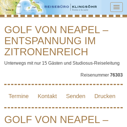
Tog
navi
GOLF VON NEAPEL –
ENTSPANNUNG IM
GOLF VON NEAPEL – ENTSPANNUNG
IM ZITRONENREICH
ZITRONENREICH
Unterwegs mit nur 15 Gästen und Studiosus-Reiseleitung
Reisenummer
76303
Termine
Kontakt
Senden
Drucken
GOLF VON NEAPEL –