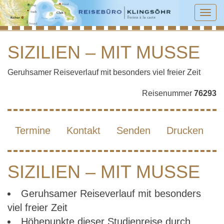
Tog
navi
SIZILIEN – MIT MUSSE
SIZILIEN – MIT MUSSE
Geruhsamer Reiseverlauf mit besonders viel freier Zeit
Reisenummer
76293
Termine
Kontakt
Senden
Drucken
SIZILIEN – MIT MUSSE
Geruhsamer Reiseverlauf mit besonders
viel freier Zeit
Höhepunkte dieser Studienreise durch