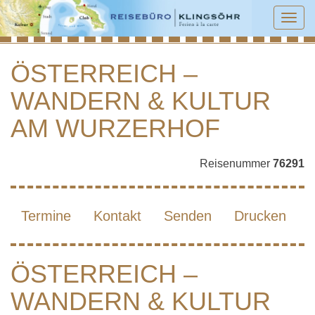
Tog
navi
ÖSTERREICH –
WANDERN & KULTUR
ÖSTERREICH – WANDERN & KULTUR
AM WURZERHOF
AM WURZERHOF
Reisenummer
76291
Termine
Kontakt
Senden
Drucken
ÖSTERREICH –
WANDERN & KULTUR