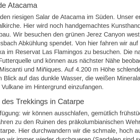
 de Atacama
den riesigen Salar de Atacama im Süden. Unser ers
alkirche. Hier wird noch handgemachtes Kunsthand
bau. Wir besuchen den grünen Jerez Canyon westli
sbach Abkühlung spendet. Von hier fahren wir auf 
a im Reservat Las Flamingos zu besuchen. Die n
Futterquelle und können aus nächster Nähe beobac
 Miscanti und Miñiques. Auf 4.200 m Höhe schlen
Blick auf das dunkle Wasser, die weißen Minerala
 Vulkane im Hintergrund einzufangen.
 des Trekkings in Catarpe
rfügung: wir können ausschlafen, gemütlich frühs
ahren zu den Ruinen des präkolumbianischen Wehr
tarpe. Hier durchwandern wir die schmale, hoch au
en wir immer wieder durchqueren (Sandalen sind seh