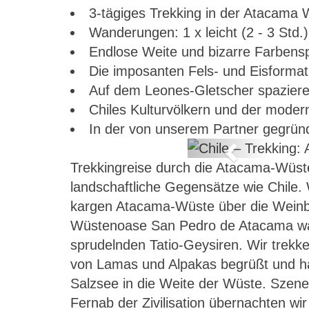
3-tägiges Trekking in der Atacama Wü
Wanderungen: 1 x leicht (2 - 3 Std.),
Endlose Weite und bizarre Farbens
Die imposanten Fels- und Eisforma
Auf dem Leones-Gletscher spazier
Chiles Kulturvölkern und der mode
In der von unserem Partner gegrün
Previous
Trekkingreise durch die Atacama-Wüst
Patagonien
landschaftliche Gegensätze wie Chile.
kargen Atacama-Wüste über die Weinba
Wüstenoase San Pedro de Atacama wa
sprudelnden Tatio-Geysiren. Wir trekk
von Lamas und Alpakas begrüßt und h
Salzsee in die Weite der Wüste. Szene
Fernab der Zivilisation übernachten w