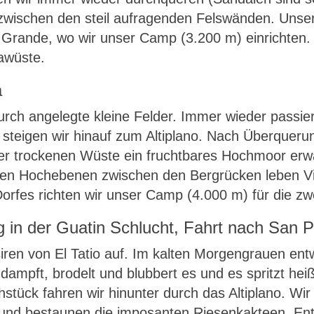
 zwischen den steil aufragenden Felswänden. Unse
 Grande, wo wir unser Camp (3.200 m) einrichten.
awüste.
a
urch angelegte kleine Felder. Immer wieder passi
d steigen wir hinauf zum Altiplano. Nach Überquer
r trockenen Wüste ein fruchtbares Hochmoor erwar
en Hochebenen zwischen den Bergrücken leben Vic
rfes richten wir unser Camp (4.000 m) für die zwe
g in der Guatin Schlucht, Fahrt nach San
en von El Tatio auf. Im kalten Morgengrauen entwi
en dampft, brodelt und blubbert es und es spritzt h
ück fahren wir hinunter durch das Altiplano. Wir 
und bestaunen die imposanten Riesenkakteen. Ent