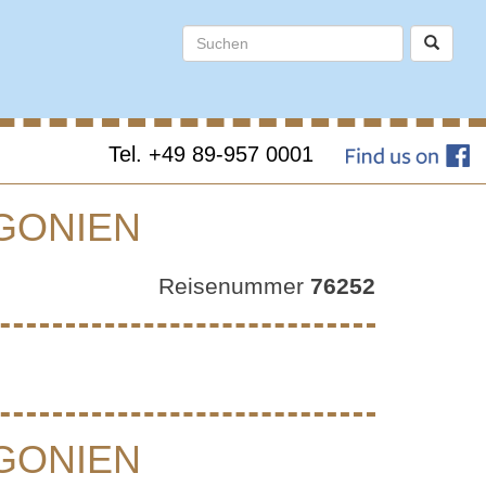
Tel. +49 89-957 0001
AGONIEN
G:
Reisenummer
76252
 &
AGONIEN