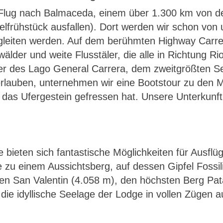
lug nach Balmaceda, einem über 1.300 km von de
telfrühstück ausfallen). Dort werden wir schon vo
gleiten werden. Auf dem berühmten Highway Carret
der und weite Flusstäler, die alle in Richtung Ri
ufer des Lago General Carrera, dem zweitgrößten 
rlauben, unternehmen wir eine Bootstour zu den M
as Ufergestein gefressen hat. Unsere Unterkunft fü
bieten sich fantastische Möglichkeiten für Ausfl
zu einem Aussichtsberg, auf dessen Gipfel Fossilie
 den San Valentin (4.058 m), den höchsten Berg P
 die idyllische Seelage der Lodge in vollen Zügen 