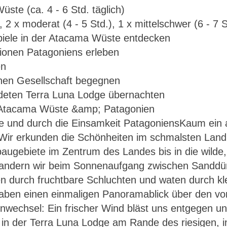
ste (ca. 4 - 6 Std. täglich)
 2 x moderat (4 - 5 Std.), 1 x mittelschwer (6 - 7 S
piele in der Atacama Wüste entdecken
tionen Patagoniens erleben
en
rnen Gesellschaft begegnen
deten Terra Luna Lodge übernachten
e und durch die Einsamkeit PatagoniensKaum ein a
Chile – Trekking: Atacama Wüste & Patagonien
 Wir erkunden die Schönheiten im schmalsten Land
ugebiete im Zentrum des Landes bis in die wilde,
ndern wir beim Sonnenaufgang zwischen Sanddün
en durch fruchtbare Schluchten und waten durch kl
aben einen einmaligen Panoramablick über den vo
nwechsel: Ein frischer Wind bläst uns entgegen un
ir in der Terra Luna Lodge am Rande des riesigen,