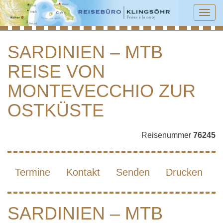
Tog
navi
SARDINIEN – MTB
REISE VON
SARDINIEN – MTB REISE VON
MONTEVECCHIO ZUR OSTKÜSTE
MONTEVECCHIO ZUR
OSTKÜSTE
Reisenummer
76245
Termine
Kontakt
Senden
Drucken
SARDINIEN – MTB