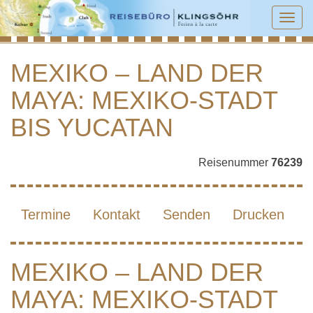
Tog
navi
MEXIKO – LAND DER
MAYA: MEXIKO-STADT
MEXIKO – LAND DER MAYA: MEXIKO-
STADT BIS YUCATAN
BIS YUCATAN
Reisenummer
76239
Termine
Kontakt
Senden
Drucken
MEXIKO – LAND DER
MAYA: MEXIKO-STADT