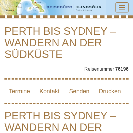
Tog
navi
PERTH BIS SYDNEY –
WANDERN AN DER
PERTH BIS SYDNEY – WANDERN AN
DER SÜDKÜSTE
SÜDKÜSTE
Reisenummer
76196
Termine
Kontakt
Senden
Drucken
PERTH BIS SYDNEY –
WANDERN AN DER